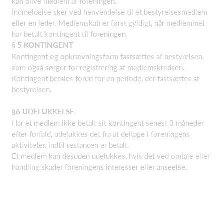
kan blive medlem af foreningen.
Indmeldelse sker ved henvendelse til et bestyrelsesmedlem
eller en leder. Medlemskab er først gyldigt, når medlemmet
har betalt kontingent til foreningen
§
5 KONTINGENT
Kontingent og opkrævningsform fastsættes af bestyrelsen,
som også sørger for registrering af medlemskredsen.
Kontingent betales forud for en periode, der fastsættes af
bestyrelsen.
§6 UDELUKKELSE
Har et medlem ikke betalt sit kontingent senest 3 måneder
efter forfald, udelukkes det fra at deltage i foreningens
aktiviteter, indtil restancen er betalt.
Et medlem kan desuden udelukkes, hvis det ved omtale eller
handling skader foreningens interesser eller anseelse.