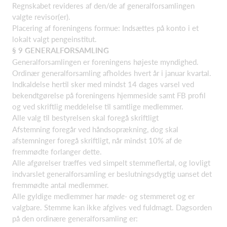
Regnskabet revideres af den/de af generalforsamlingen
valgte revisor(er).
Placering af foreningens formue: Indsættes på konto i et
lokalt valgt pengeinstitut.
§
9 GENERALFORSAMLING
Generalforsamlingen er foreningens højeste myndighed.
Ordinær generalforsamling afholdes hvert år i januar kvartal.
Indkaldelse hertil sker med mindst 14 dages varsel ved
bekendtgørelse på foreningens hjemmeside samt FB profil
og ved skriftlig meddelelse til samtlige medlemmer.
Alle valg til bestyrelsen skal foregå skriftligt
Afstemning foregår ved håndsoprækning, dog skal
afstemninger foregå skriftligt, når mindst 10% af de
fremmødte forlanger dette.
Alle afgørelser træffes ved simpelt stemmeflertal, og lovligt
indvarslet generalforsamling er beslutningsdygtig uanset det
fremmødte antal medlemmer.
Alle gyldige medlemmer har
møde-
og stemmeret og er
valgbare. Stemme kan ikke afgives ved fuldmagt. Dagsorden
på den ordinære generalforsamling er: