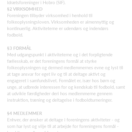
Idrætsforeninger i Hobro (SIF).
§2 VIRKSOMHED
Foreningen tilbyder virksomhed i henhold til
folkeoplysningsloven. Virksomheden er almennyttig og
kontinuerlig. Aktiviteterne er udendørs og indendørs
fodbold.
§3 FORMÅL
Med udgangspunkt i aktiviteterne og i det forpligtende
fællesskab, er det foreningens formål at styrke
folkeoplysningen og dermed medlemmernes evne og lyst til
at tage ansvar for eget liv og til at deltage aktivt og
engageret i samfundslivet. Formålet er, især hos børn og
unge, at udbrede interessen for og kendskab til fodbold, samt
at udvikle færdigheder deri hos medlemmerne gennem
instruktion, træning og deltagelse i fodboldturneringer.
§4 MEDLEMMER
Enhver, der ønsker at deltage i foreningens aktiviteter - og
som har lyst og vilje til at arbejde for foreningens formål -