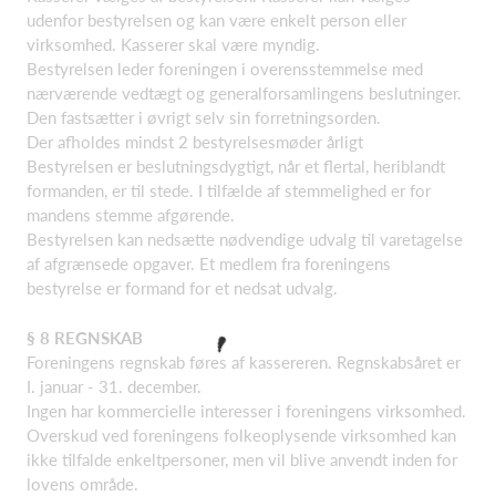
udenfor bestyrelsen og kan være enkelt person eller
virksomhed. Kasserer skal være myndig.
Bestyrelsen leder foreningen i overensstemmelse med
nærværende vedtægt og generalforsamlingens beslutninger.
Den fastsætter i øvrigt selv sin forretningsorden.
Der afholdes mindst 2 bestyrelsesmøder årligt
Bestyrelsen er beslutningsdygtigt, når et flertal, heriblandt
formanden, er til stede. I tilfælde af stemmelighed er for
mandens stemme afgørende.
Bestyrelsen kan nedsætte nødvendige udvalg til varetagelse
af afgrænsede opgaver. Et medlem fra foreningens
bestyrelse er formand for et nedsat udvalg.
§
8 REGNSKAB
Foreningens regnskab føres af kassereren. Regnskabsåret er
I. januar - 31. december.
Ingen har kommercielle interesser i foreningens virksomhed.
Overskud ved foreningens folkeoplysende virksomhed kan
ikke tilfalde enkeltpersoner, men vil blive anvendt inden for
lovens område.