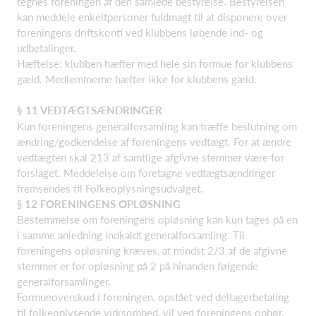
tegnes foreningen af den samlede bestyrelse. Bestyrelsen
kan meddele enkeltpersoner fuldmagt til at disponere over
foreningens driftskonti ved klubbens løbende ind- og
udbetalinger.
Hæftelse: klubben hæfter med hele sin formue for klubbens
gæld. Medlemmerne hæfter ikke for klubbens gæld.
§
11 VEDTÆGTSÆNDRINGER
Kun foreningens generalforsamling kan træffe beslutning om
ændring/godkendelse af foreningens vedtægt. For at ændre
vedtægten skal 213 af samtlige afgivne stemmer være for
forslaget. Meddelelse om foretagne vedtægtsændringer
fremsendes til Folkeoplysningsudvalget.
§
12 FORENINGENS OPLØSNING
Bestemmelse om foreningens opløsning kan kun tages på en
i samme anledning indkaldt generalforsamling. Til
foreningens opløsning kræves, at mindst 2/3 af de afgivne
stemmer er for opløsning på 2 på
hinanden følgende
generalforsamlinger.
Formueoverskud i foreningen, opstået ved deltagerbetaling
til folkeoplysende virksomhed, vil ved foreningens ophør,