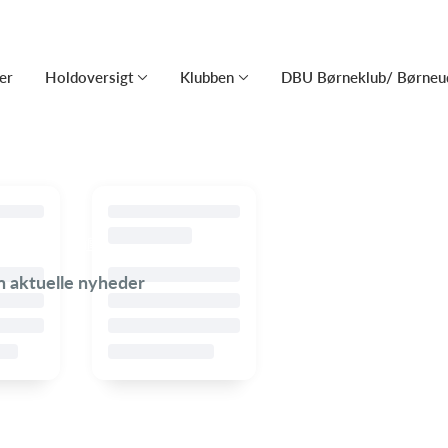
er
Holdoversigt
Klubben
DBU Børneklub/ Børneud
en aktuelle nyheder