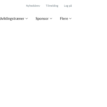
Nyhedsbrev
Tilmelding
Log på
viklingstræner
Sponsor
Flere